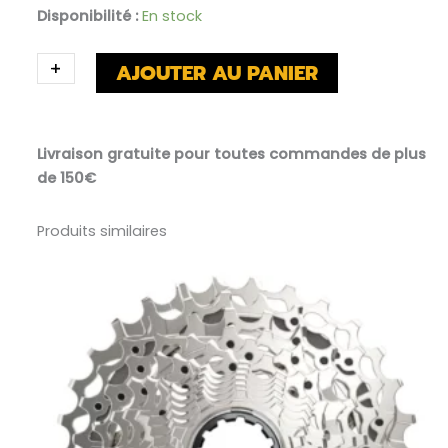
Disponibilité :
En stock
QUANTITÉ
+
-
AJOUTER AU PANIER
DE
CASSETTE
SRAM
RIVAL
Livraison gratuite pour toutes commandes de plus
XPLR
de 150€
10-
44
12V
Produits similaires