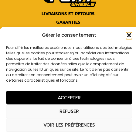
LIVRAISONS ET RETOURS
GARANTIES
CGV
Gérer le consentement
SUIVEZ L'ACTUALITÉ !
Pour offrir les meilleures expériences, nous utilisons des technologies
telles que les cookies pour stocker et/ou accéder aux informations
Facebook
Instagram
des appareils. Le fait de consentir à ces technologies nous
permettra de traiter des données telles que le comportement de
navigation ou les ID uniques sur ce site. Le fait de ne pas consentir
ou de retirer son consentement peut avoir un effet négatif sur
certaines caractéristiques et fonctions.
Copyright © 2026 |
Fury Wheels | Roues de vélo artisanales
ACCEPTER
en Bretagne
| Réalisation
GK Graphiste
Mentions légales
|
Politique de confidentialité
|
Politique de
REFUSER
cookies (UE)
VOIR LES PRÉFÉRENCES