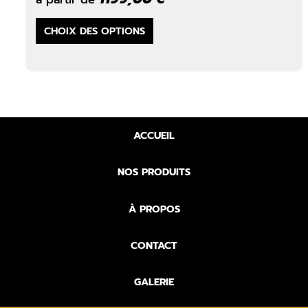
Ce
CHOIX DES OPTIONS
produit
a
plusieurs
variations.
Les
options
ACCUEIL
peuvent
être
choisies
NOS PRODUITS
sur
la
À PROPOS
page
du
CONTACT
produit
GALERIE