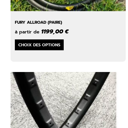
FURY ALLROAD (PAIRE)
1199,00
€
à partir de
Ce
CHOIX DES OPTIONS
produit
a
plusieurs
variations.
Les
options
peuvent
être
choisies
sur
la
page