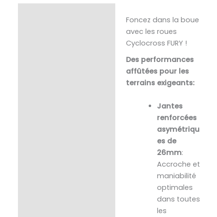
Description
Foncez dans la boue
avec les roues
Informations
Cyclocross FURY !
complémentaires
Des performances
affûtées pour les
terrains exigeants:
Jantes
renforcées
asymétriqu
es de
26mm
:
Accroche et
maniabilité
optimales
dans toutes
les