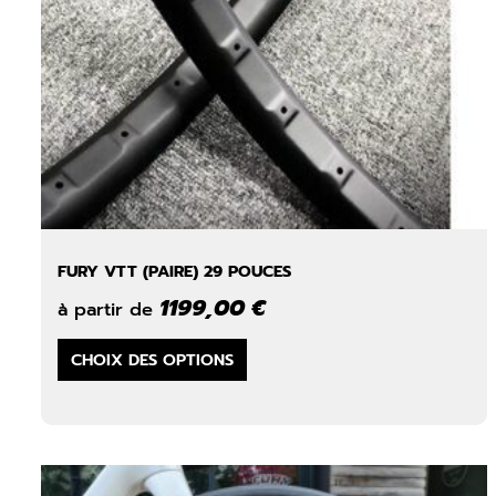
du
produit
FURY VTT (PAIRE) 29 POUCES
1199,00
€
à partir de
Ce
CHOIX DES OPTIONS
produit
a
plusieurs
variations.
Les