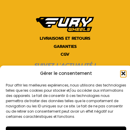
LIVRAISONS ET RETOURS
GARANTIES
CGV
SUIVEZ L'ACTUALITÉ !
Gérer le consentement
Facebook
Instagram
Pour offrir les meilleures expériences, nous utilisons des technologies
telles que les cookies pour stocker et/ou accéder aux informations
des appareils. Le fait de consentir à ces technologies nous
permettra de traiter des données telles que le comportement de
navigation ou les ID uniques sur ce site. Le fait de ne pas consentir
ou de retirer son consentement peut avoir un effet négatif sur
Copyright © 2026 |
Fury Wheels | Roues de vélo artisanales
certaines caractéristiques et fonctions.
en Bretagne
| Réalisation
GK Graphiste
Mentions légales
|
Politique de confidentialité
|
Politique de