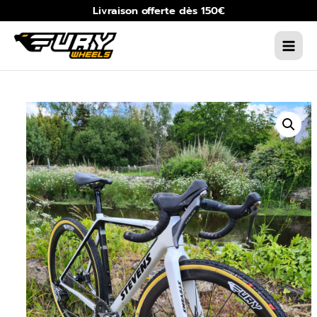
Aller
Livraison offerte dès 150€
au
contenu
MAIN
MEN