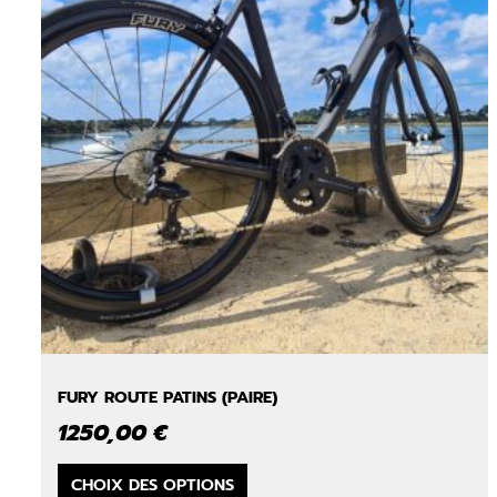
FURY ROUTE PATINS (PAIRE)
1250,00
€
Ce
CHOIX DES OPTIONS
produit