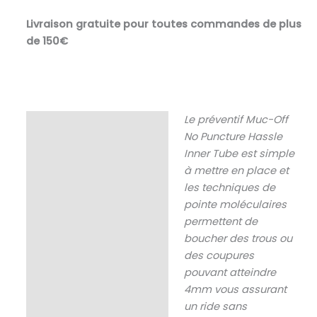
MUC-
OFF
Livraison gratuite pour toutes commandes de plus
TUBELESS
de 150€
300ML
Le préventif Muc-Off
Description
No Puncture Hassle
Inner Tube est simple
à mettre en place et
les techniques de
pointe moléculaires
permettent de
boucher des trous ou
des coupures
pouvant atteindre
4mm vous assurant
un ride sans