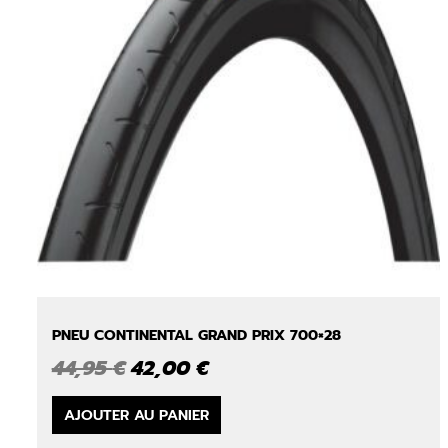
PNEU CONTINENTAL GRAND PRIX 700×28
Le
Le
44,95
€
42,00
€
prix
prix
initial
actuel
AJOUTER AU PANIER
était :
est :