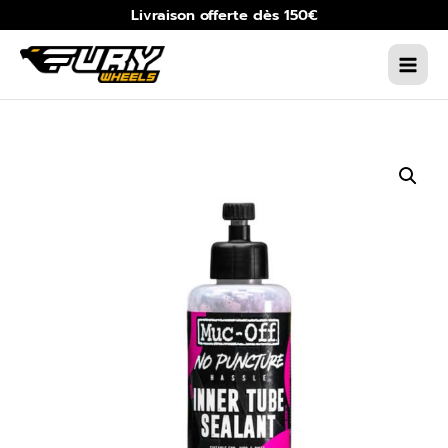
Aller
Livraison offerte dès 150€
au
contenu
MAIN
MEN