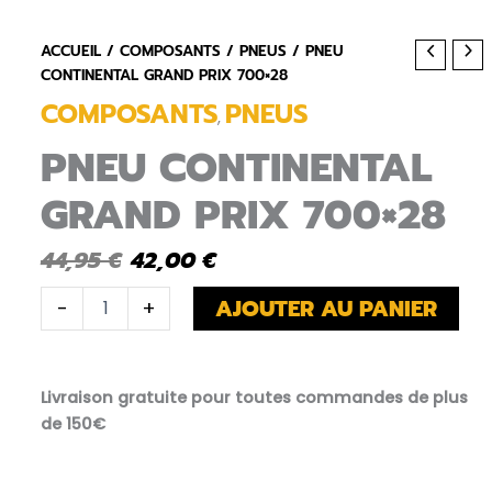
ACCUEIL
/
COMPOSANTS
/
PNEUS
/ PNEU
CONTINENTAL GRAND PRIX 700×28
COMPOSANTS
PNEUS
,
PNEU CONTINENTAL
GRAND PRIX 700×28
Le
Le
44,95
€
42,00
€
prix
prix
QUANTITÉ
AJOUTER AU PANIER
-
+
DE
initial
actuel
PNEU
CONTINENTAL
était :
est :
GRAND
Livraison gratuite pour toutes commandes de plus
PRIX
44,95 €.
42,00 €.
de 150€
700X28