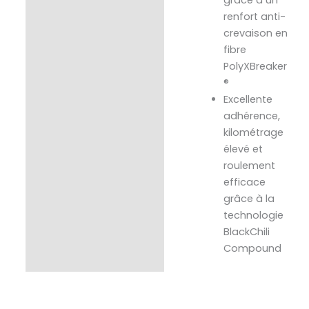
renfort anti-
crevaison en
fibre
PolyXBreaker
®
Excellente
adhérence,
kilométrage
élevé et
roulement
efficace
grâce à la
technologie
BlackChili
Compound