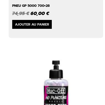
PNEU GP 5000 700×28
Le
Le
74,95
€
60,00
€
prix
prix
initial
actuel
AJOUTER AU PANIER
était :
est :
74,95 €.
60,00 €.