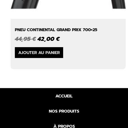
PNEU CONTINENTAL GRAND PRIX 700×25
Le
Le
44,95
€
42,00
€
prix
prix
initial
actuel
AJOUTER AU PANIER
était :
est :
44,95 €.
42,00 €.
ACCUEIL
NOS PRODUITS
À PROPOS